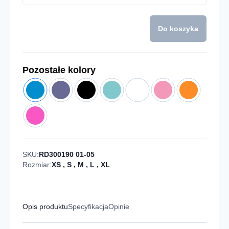
Do koszyka
Pozostałe kolory
SKU:
RD300190 01-05
Rozmiar:
XS
,
S
,
M
,
L
,
XL
Opis produktu
Specyfikacja
Opinie