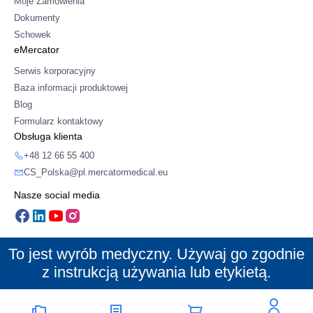
Moje Zamówienia
Dokumenty
Schowek
eMercator
Serwis korporacyjny
Baza informacji produktowej
Blog
Formularz kontaktowy
Obsługa klienta
+48 12 66 55 400
CS_Polska@pl.mercatormedical.eu
Nasze social media
To jest wyrób medyczny. Używaj go zgodnie
z instrukcją używania lub etykietą.
© 2026 Mercator Medical SA - Wszelkie prawa zastrzeżone