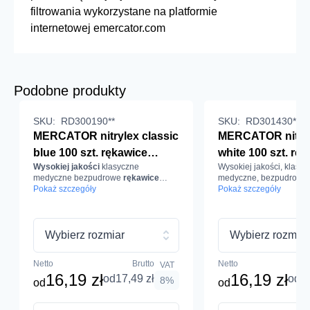
filtrowania wykorzystane na platformie
internetowej emercator.com
Podobne produkty
SKU:
RD300190**
SKU:
RD301430**
MERCATOR nitrylex classic
MERCATOR nitryl
blue 100 szt. rękawice
white 100 szt. rę
Wysokiej jakości
klasyczne
Wysokiej jakości, klasyc
diagnostyczne i ochronne,
diagnostyczne i 
medyczne bezpudrowe
rękawice
medyczne, bezpudrowe 
nitrylowe, bezpudrowe,
nitrylowe, bezpu
nitrylowe.
Pokaż szczegóły
nitrylowe.
Pokaż szczegóły
niebieskie
białe
Wybierz rozmiar
Wybierz rozmiar
Netto
Brutto
Netto
VAT
16,19 zł
16,19 zł
od
17,49 zł
od
17
8%
od
od