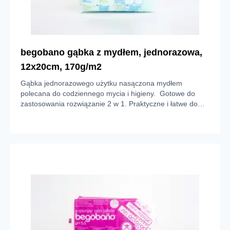
begobano gąbka z mydłem, jednorazowa,
12x20cm, 170g/m2
Gąbka jednorazowego użytku nasączona mydłem
polecana do codziennego mycia i higieny. Gotowe do
zastosowania rozwiązanie 2 w 1. Praktyczne i łatwe do
stosowania w każdych warunkach dzięki użyciu niewielkiej
ilości wody do uzyskania piany. Delikatnie usuwa brud i
zanieczyszczenia skóry, dając odczucie przyjemnego
masażu. Wykonana z włókien poliestrowych o gramaturze
170 g/m². Nasączona dermatologicznym i
hipoalergicznym mydłem o pH 5,5.