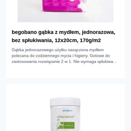
begobano gąbka z mydłem, jednorazowa,
bez spłukiwania, 12x20cm, 170g/m2
Gąbka jednorazowego użytku nasączona mydłem
polecana do codziennego mycia i higieny. Gotowe do
zastosowania rozwiązanie 2 w 1. Nie wymaga spłukiwania
wodą. Praktyczne i łatwe do stosowania w każdych
warunkach dzięki użyciu niewielkiej ilości wody do
uzyskania piany. Delikatnie usuwa brud i
zanieczyszczenia skóry, dając odczucie przyjemnego
masażu. Wykonana z włókien poliestrowych o gramaturze
170 g/m². Nasączona dermatologicznym i
hipoalergicznym mydłem o pH 5,5.