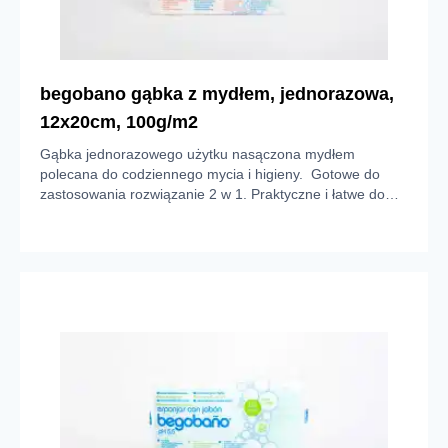
begobano gąbka z mydłem, jednorazowa,
12x20cm, 100g/m2
Gąbka jednorazowego użytku nasączona mydłem
polecana do codziennego mycia i higieny. Gotowe do
zastosowania rozwiązanie 2 w 1. Praktyczne i łatwe do
stosowania w każdych warunkach dzięki użyciu niewielkiej
ilości wody do uzyskania piany. Delikatnie usuwa brud i
zanieczyszczenia skóry, dając odczucie przyjemnego
masażu. Wykonana z włókien poliestrowych o gramaturze
100 g/m². Nasączona dermatologicznym i
hipoalergicznym mydłem o pH 5,5.