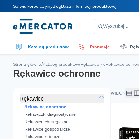
Serwis korporacyjny
Blog
Baza informacji produktowej
Mercator
Wyszukaj...
Katalog produktów
Promocje
Ręk
Płyny do czyszczenia
Akcesoria do czys
/
/
/
Strona główna
Katalog produktów
Rękawice
Rękawice ochro
Rękawice ochronne
Opatrunki
WIDOK
Rękawice
Rękawice ochronne
Rękawiczki diagnostyczne
Rękawice chirurgiczne
Rękawice gospodarcze
Rękawice robocze