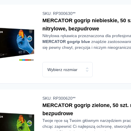
SKU: RP300630**
MERCATOR gogrip niebieskie, 50 sz
nitrylowe, bezpudrowe
Nitrylowa rękawica przeznaczona dla profesjona
MERCATOR gogrip
blue
znajdzie zastosowanie
się pewny chwyt, precyzja i niczym nieogranic
niebieski i diamentowa tekstura świetnie sprawd
spożywczej.
Wybierz rozmiar
SKU: RP300620**
MERCATOR gogrip zielone, 50 szt. 
bezpudrowe
Twoje ręce są Twoim głównym narzędziem prac
chcąc zapewnić Ci najlepszą ochronę, stworzyli