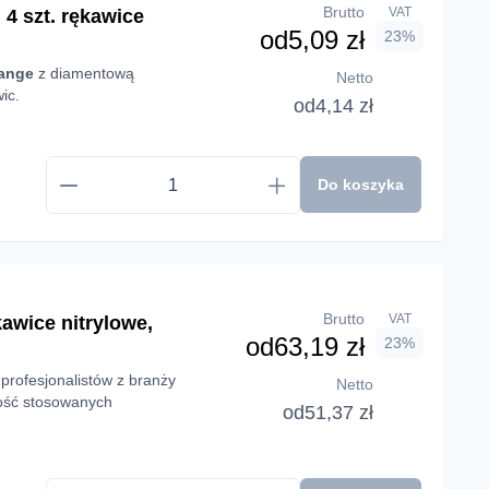
Brutto
VAT
 szt. rękawice
od
5,09 zł
23%
ange
z diamentową
Netto
ic.
od
4,14 zł
Do koszyka
Brutto
VAT
awice nitrylowe,
od
63,19 zł
23%
profesjonalistów z branży
Netto
akość stosowanych
od
51,37 zł