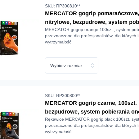
SKU: RP300810**
MERCATOR gogrip pomarańczowe, 
nitrylowe, bezpudrowe, system pob
MERCATOR gogrip orange 100szt., system pobi
przeznaczone dla profesjonalistów, dla których l
wytrzymałość.
Wybierz rozmiar
SKU: RP300800**
MERCATOR gogrip czarne, 100szt. r
bezpudrowe, system pobierania on
Rękawice MERCATOR gogrip black 100szt. syst
przeznaczone dla profesjonalistów, dla których l
wytrzymałość.