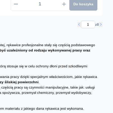
Do koszyka
z
8
tej, rękawice profesjonalne stały się częścią podstawowego
być uzależniony od rodzaju wykonywanej pracy oraz
ą stosuje się w celu ochrony dłoni przed szkodliwymi
ywania pracy dzięki specjalnym właściwościom, jakie rękawica
y śliskiej powierzchni
.
zęścią pracy są czynności manipulacyjne, takie jak: usługi
cja spożywcza, przemysł chemiczny, przemysł wydobywczy,
 materiału z jakiego dana rękawica jest wykonana.