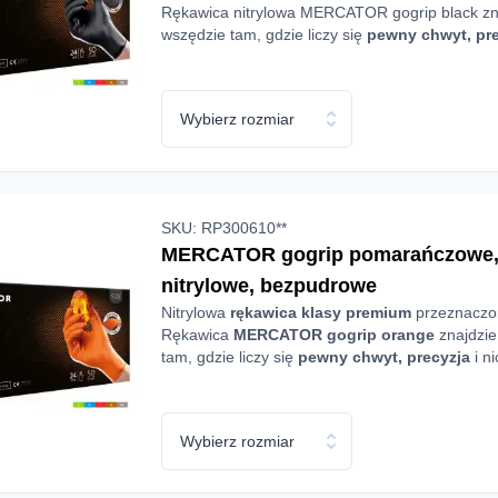
Rękawica nitrylowa MERCATOR gogrip black zn
wszędzie tam, gdzie liczy się
pewny chwyt, pr
nieograniczona
swoboda ruchu
.
Wybierz rozmiar
SKU: RP300610**
MERCATOR gogrip pomarańczowe, 5
nitrylowe, bezpudrowe
Nitrylowa
rękawica klasy premium
przeznaczon
Rękawica
MERCATOR gogrip
orange
znajdzie
tam, gdzie liczy się
pewny chwyt, precyzja
i n
swoboda ruchu
. Wyjątkowy kolor rękawicy uła
gdzie widoczność ma znaczenie.
Wybierz rozmiar