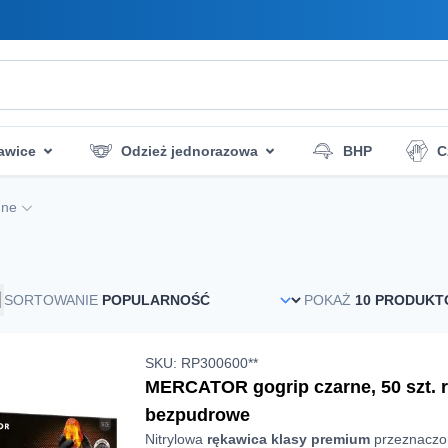
awice
Odzież jednorazowa
BHP
C
zczenia
Ratownictwo
Higiena i dezynfekcj
nne
SORTOWANIE
POKAŻ
SKU: RP300600**
MERCATOR gogrip czarne, 50 szt. r
bezpudrowe
Nitrylowa
rękawica klasy premium
przeznaczon