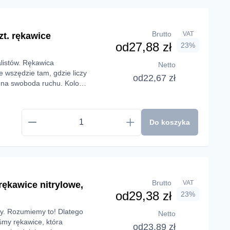
Brutto
VAT
t. rękawice
od
27,88 zł
23%
listów. Rękawica
Netto
 wszędzie tam, gdzie liczy
od
22,67 zł
zona swoboda ruchu. Kolor
zi się w branży
Do koszyka
Brutto
VAT
rękawice nitrylowe,
od
29,38 zł
23%
y. Rozumiemy to! Dlatego
Netto
śmy rękawice, która
od
23,89 zł