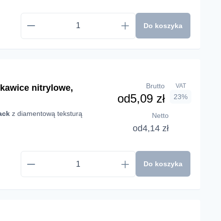
Do koszyka
Brutto
VAT
kawice nitrylowe,
od
5,09 zł
23%
ack
z diamentową teksturą
Netto
od
4,14 zł
Do koszyka