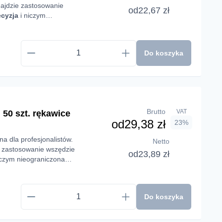
ajdzie zastosowanie
od
22,67 zł
ecyzja
i niczym
Do koszyka
Brutto
VAT
0 szt. rękawice
od
29,38 zł
23%
a dla profesjonalistów.
Netto
 zastosowanie wszędzie
od
23,89 zł
iczym nieograniczona
twi pracę wszędzie tam,
Do koszyka