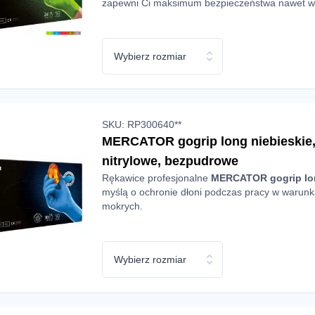
zapewni Ci maksimum bezpieczeństwa nawet w 
warunkach. Nitrylowa rękawica
MERCATOR
go
premium, gwarantuje pewny chwyt i precyzję, r
ograniczając swobody ruchów.
Wybierz rozmiar
SKU: RP300640**
MERCATOR gogrip long niebieskie, 
nitrylowe, bezpudrowe
Rękawice profesjonalne
MERCATOR gogrip l
myślą o ochronie dłoni podczas pracy w warunkac
mokrych.
Wybierz rozmiar