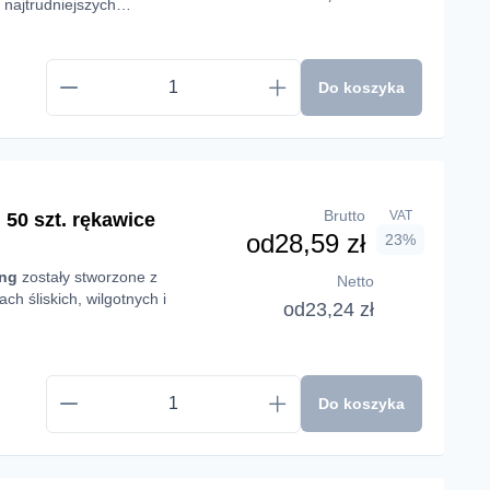
najtrudniejszych
grip
green
o jakości
ównocześnie nie
Do koszyka
Brutto
VAT
50 szt. rękawice
od
28,59 zł
23%
ong
zostały stworzone z
Netto
h śliskich, wilgotnych i
od
23,24 zł
Do koszyka