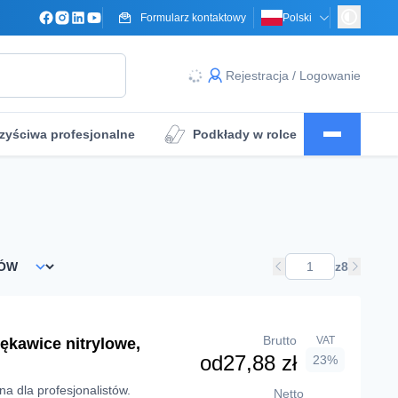
Formularz kontaktowy
Polski
Rejestracja / Logowanie
zyściwa profesjonalne
Podkłady w rolce
a
Obłożenie pola operacyjnego
z
8
Brutto
VAT
ękawice nitrylowe,
od
27,88 zł
23%
a dla profesjonalistów.
Netto