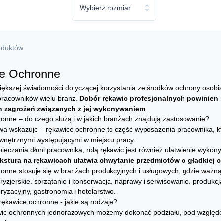
Wybierz rozmiar
roduktów
e Ochronne
większej świadomości dotyczącej korzystania ze środków ochrony osobis
racowników wielu branż.
Dobór rękawic profesjonalnych powinien 
 zagrożeń związanych z jej wykonywaniem
.
onne – do czego służą i w jakich branżach znajdują zastosowanie?
a wskazuje – rękawice ochronne to część wyposażenia pracownika, któr
wnętrznymi występującymi w miejscu pracy.
ieczania dłoni pracownika, rolą rękawic jest również ułatwienie wykon
ekstura na rękawicach ułatwia chwytanie przedmiotów o gładkiej cz
onne stosuje się w branżach produkcyjnych i usługowych, gdzie ważną c
ryzjerskie, sprzątanie i konserwacja, naprawy i serwisowanie, produk
ryzacyjny, gastronomia i hotelarstwo.
ękawice ochronne - jakie są rodzaje?
ic ochronnych jednorazowych możemy dokonać podziału, pod względem