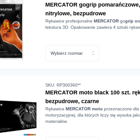
MERCATOR gogrip pomarańczowe, 4
nitrylowe, bezpudrowe
Rękawice profesjonalne
MERCATOR
go
grip
or
tekstura 3D. Opakowanie zawiera 4 sztuki rękaw
Wybierz rozmiar
SKU: RP300360**
MERCATOR moto black 100 szt. ręk
bezpudrowe, czarne
Rękawice
MERCATOR moto
przeznaczone dla 
motoryzacyjnej, dla których liczy się wysoka j
materiałów.