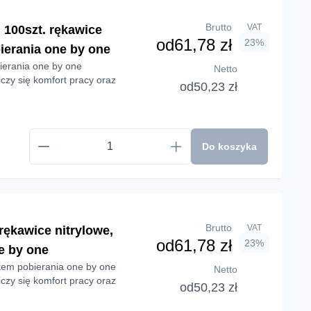
Brutto
VAT
100szt. rękawice
od
61,78 zł
23%
ierania one by one
erania one by one
Netto
iczy się komfort pracy oraz
od
50,23 zł
Do koszyka
Brutto
VAT
ękawice nitrylowe,
od
61,78 zł
23%
e by one
em pobierania one by one
Netto
iczy się komfort pracy oraz
od
50,23 zł