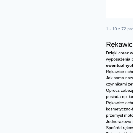
1 - 10 z 72 p
Rękawic
Dzięki coraz 
wyposażenia p
ewentualnych
Rękawice ochr
Jak sama nazw
czynnikami ze
Oprócz zabezp
posiada np.
t
Rękawice ochr
kosmetyczno-f
przemysł moto
Jednorazowe r
Spośród rękaw