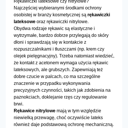
Rękawiczki lateksowe czy nitrylowe?
Najczęściej wybieranymi środkami ochrony
osobistej w branży kosmetycznej są
rękawiczki
lateksowe
oraz
rękawiczki nitrylowe.
Obydwa rodzaje rękawic są elastyczne i
wytrzymałe, bardzo dobrze przylegają do skóry
dłoni i sprawdzają się w kontakcie z
rozpuszczalnikami i tłuszczami (np. krem czy
olejek pielęgnacyjny). Trzeba natomiast wiedzieć,
że kontakt z acetonem wymaga użycia rękawic
lateksowych, ale grubszych. Zapewniają też
dobre czucie w palcach, co ma szczególne
znaczenie w przypadku wykonywania
precyzyjnych czynności, takich jak zdobienia na
paznokciach, doklejanie rzęs czy regulowanie
brwi.
Rękawice nitrylowe
mają w tym względzie
niewielką przewagę, choć oczywiście lateks
również daje podstawową ochronę mechaniczną.