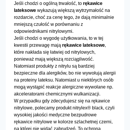
Jeśli chodzi o ogólną trwałość, to
rękawice
lateksowe
wykazują większą wytrzymałość na
rozdarcie, choć za cenę tego, że dają minimalnie
mniejszą czułość w porównaniu z
odpowiednikami nitrylowymi.
Jeśli chodzi o wygodę użytkowania, to w tej
kwestii przewagę mają
rękawice lateksowe
,
które nakłada się łatwiej od nitrylowych,
ponieważ mają większą rozciągliwość.
Natomiast produkty z nitrylu są bardziej
bezpieczne dla alergików, bo nie wywołują alergii
na proteiny lateksu. Natomiast u niektórych osób
mogą wystąpić reakcje alergiczne wywołane np.
akceleratorami chemicznymi wulkanizacji.
W przypadku gdy zdecydujesz się na
rękawice
nitrylowe
, polecamy produkt
nitrylex® black,
czyli
wysokiej jakości medyczne bezpudrowe
rękawice nitrylowe w kolorze szlachetnej czerni,
na której nie widać zabrudzeń. To ochrona