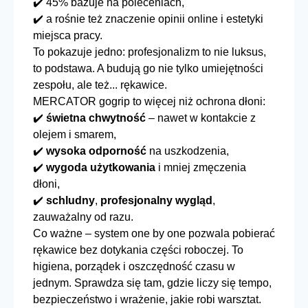
✔️ 45% bazuje na poleceniach,
✔️ a rośnie też znaczenie opinii online i estetyki
miejsca pracy.
To pokazuje jedno: profesjonalizm to nie luksus,
to podstawa. A budują go nie tylko umiejętności
zespołu, ale też...
rękawice
.
MERCATOR gogrip
to więcej niż ochrona dłoni:
✔️
świetna chwytność
– nawet w kontakcie z
olejem i smarem,
✔️
wysoka odporność
na uszkodzenia,
✔️
wygoda użytkowania
i mniej zmęczenia
dłoni,
✔️
schludny
,
profesjonalny wygląd
,
zauważalny od razu.
Co ważne – system one by one pozwala pobierać
rękawice bez dotykania części roboczej. To
higiena, porządek i oszczędność czasu w
jednym. Sprawdza się tam, gdzie liczy się tempo,
bezpieczeństwo i wrażenie, jakie robi warsztat.