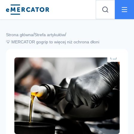
Mercator
/
/
Strona główna
Strefa artykułów
💡 MERCATOR gogrip to więcej niż ochrona dłoni