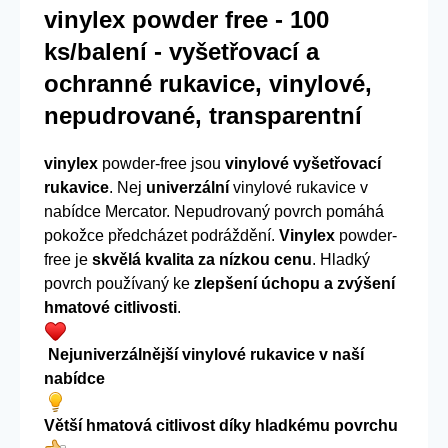
vinylex powder free - 100
ks/balení - vyšetřovací a
ochranné rukavice, vinylové,
nepudrované, transparentní
vinylex
powder-free jsou
vinylové vyšetřovací
rukavice
. Nej
univerzální
vinylové rukavice v
nabídce Mercator. Nepudrovaný povrch pomáhá
pokožce předcházet podráždění.
Vinylex
powder-
free je
skvělá kvalita za nízkou cenu
. Hladký
povrch používaný ke
zlepšení úchopu a zvýšení
hmatové citlivosti
.
Nejuniverzálnější vinylové rukavice v naší
nabídce
Větší hmatová citlivost díky hladkému povrchu