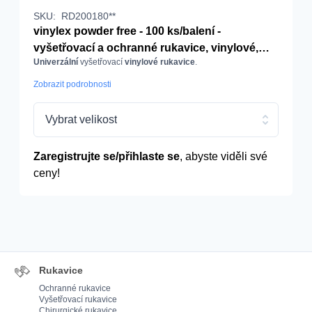
SKU:
RD200180**
vinylex powder free - 100 ks/balení -
vyšetřovací a ochranné rukavice, vinylové,
Univerzální
vyšetřovací
vinylové rukavice
.
nepudrované, transparentní
Zobrazit podrobnosti
Vybrat velikost
Zaregistrujte se/přihlaste se
, abyste viděli své
ceny!
Rukavice
Ochranné rukavice
Vyšetřovací rukavice
Chirurgické rukavice