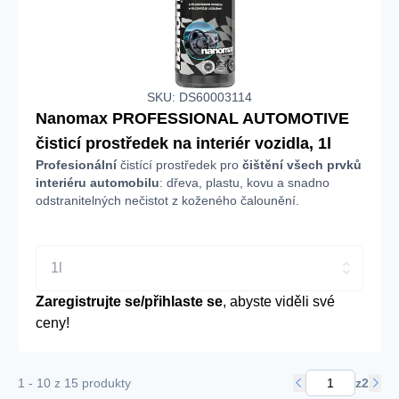
SKU: DS60003114
Nanomax PROFESSIONAL AUTOMOTIVE
čisticí prostředek na interiér vozidla, 1l
Profesionální
čistící prostředek pro
čištění všech prvků
interiéru automobilu
: dřeva, plastu, kovu a snadno
odstranitelných nečistot z koženého čalounění.
1l
Zaregistrujte se/přihlaste se
, abyste viděli své
ceny!
1 - 10 z 15 produkty
z
2