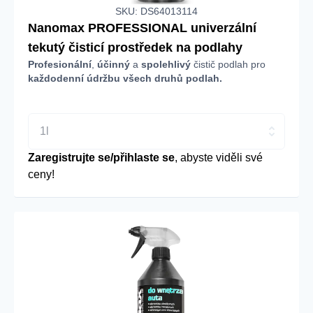
SKU: DS64013114
Nanomax PROFESSIONAL univerzální
tekutý čisticí prostředek na podlahy
Profesionální
,
účinný
a
spolehlivý
čistič podlah pro
každodenní údržbu všech druhů podlah.
1l
Zaregistrujte se/přihlaste se
, abyste viděli své
ceny!