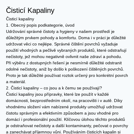
Čisticí Kapaliny
Čisticí kapaliny
1. Obecný popis podkategorie, úvod
Udržování správné čistoty a hygieny v našem prostředí je
důležitým prvkem pohody a komfortu. Doma i v práci je důležité
udržovat věci co nejlépe. Správné čištění povrchů vyžaduje
použití vhodných a pečlivě vybraných produktů, které odstraňují
nečistoty, jež mohou negativně ovlivnit naše zdraví a pohodu.
Při výběru z dostupných řešení je nesmírně důležité odstranit
odolné nečistoty, aniž by došlo k poškození čištěných povrchů.
Proto je tak důležité používat roztok určený pro konkrétní povrch
a materiál.
2. Čisticí kapaliny – co jsou a k čemu se používají?
Čisticí kapaliny jsou přípravky, které lze použít v každé
domácnosti, bezprostředním okolí, na pracovišti i v autě. Díky
vhodnému složení vám nabízené produkty umožňují udržovat
čistotu správným a efektivním způsobem a jsou vhodné pro
domácí i profesionální použití. Klíčovou úlohou těchto produktů
je odstraňovat nečistoty a další kontaminanty, pečovat o povrchy
a zanechávat příjemnou vůni. Používáním čisticích kapalin si