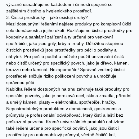
výrazně usnadňujeme každodenní činnosti spojené se
zajištěním čistého a hygienického prostředí.
3. Čisticí prostředky – jaké existují druhy?
Mezi dostupnými řešeními najdete produkty pro komplexní úklid
celé domácnosti a jejího okolí. Rozlišujeme čisticí prostředky pro
koupelny a sanitární zařízení a ty určené pro venkovní
spotřebiče, jako jsou grily, krby a trouby. Důležitou skupinou
čisticích prostředků jsou prostředky pro péči o podlahy a
nábytek. Pro péči o podlahu můžete použít univerzální čistič
nebo čistič určený pro specifický povrch, jako je dřevo, kámen,
terazzo nebo laminát. Nezapomeňte! Správně zvolený čisticí
prostředek snižuje riziko poškození povrchu a umožňuje
správnou péči.
Nabídka řešení dostupných na trhu zahrnuje také produkty pro
speciální povrchy, jako je nerezová ocel, sklo a zrcadla, přírodní
a umělý kámen, plasty – elektronika, spotřebiče, hračky.
Nepostradatelným produktem v domácnosti, gastronomii a
průmyslu je profesionální odvápňovač, který čistí a leští bez
poškození povrchu. Kromě univerzálních produktů nabízíme
také řešení určená pro specifická odvětví, jako jsou čisticí
prostředky pro automobilový průmysl, včetně čističů kol,