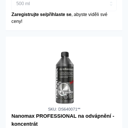
500 ml
Zaregistrujte se/přihlaste se
, abyste viděli své
ceny!
SKU: DS640071**
Nanomax PROFESSIONAL na odvápnění -
koncentrát