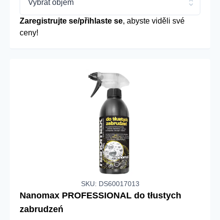
Vybrat objem
Zaregistrujte se/přihlaste se
, abyste viděli své
ceny!
SKU: DS60017013
Nanomax PROFESSIONAL do tłustych
zabrudzeń