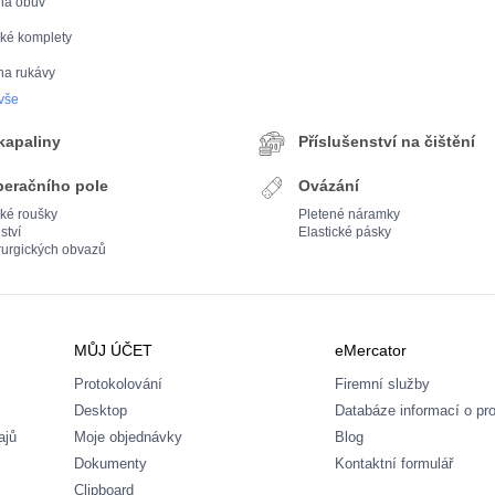
na obuv
cké komplety
na rukávy
 vše
 kapaliny
Příslušenství na čištění
peračního pole
Ovázání
cké roušky
Pletené náramky
ství
Elastické pásky
rurgických obvazů
MŮJ ÚČET
eMercator
Protokolování
Firemní služby
Desktop
Databáze informací o pr
ajů
Moje objednávky
Blog
Dokumenty
Kontaktní formulář
Clipboard