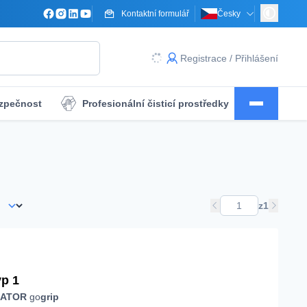
Kontaktní formulář
Česky
Registrace / Přihlášení
ezpečnost
Profesionální čisticí prostředky
 dezinfekce
Krytí operačního pole
z
1
yp 1
CATOR
go
grip