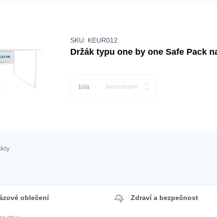
SKU: KEUR012
Držák typu one by one Safe Pack n
bílá
Nedostupné
ukty
ázové oblečení
Zdraví a bezpečnost