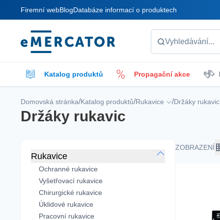
Firemní web
Blog
Databáze informací o produktech
Mercator
Vyhledávání...
Katalog produktů
Propagační akce
Podložky v roli
Čisticí kapaliny
P
/
/
/
Domovská stránka
Katalog produktů
Rukavice
Držáky rukavic
Držáky rukavic
Ovázání
ZOBRAZENÍ
Rukavice
Ochranné rukavice
Vyšetřovací rukavice
Chirurgické rukavice
Úklidové rukavice
Pracovní rukavice