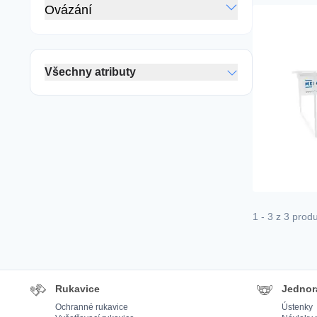
Ovázání
Všechny atributy
1 - 3 z 3 prod
Rukavice
Jednor
Ochranné rukavice
Ústenky