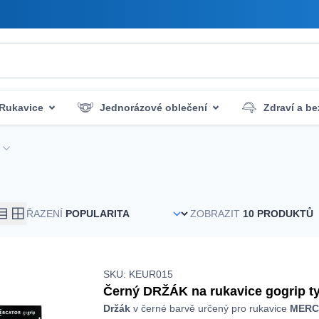
Rukavice
Jednorázové oblečení
Zdraví a b
říslušenství na čištění
První pomoc
Hygiena a
ŘAZENÍ
ZOBRAZIT
SKU: KEUR015
Černý DRŽÁK na rukavice gogrip t
Držák
v černé barvě určený pro rukavice
MER