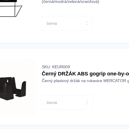
(černá/modrá/zelená/oranžová)
černá
SKU: KEUR009
Černý DRŽÁK ABS gogrip one-by-
Černý plastový držák na rukavice MERCATOR g
černá