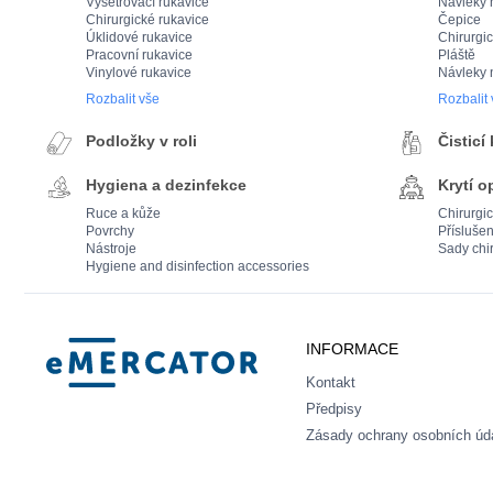
Vyšetřovací rukavice
Návleky 
Chirurgické rukavice
Čepice
Úklidové rukavice
Chirurgi
Pracovní rukavice
Pláště
Vinylové rukavice
Návleky 
Rozbalit vše
Rozbalit
Podložky v roli
Čisticí
Hygiena a dezinfekce
Krytí o
Ruce a kůže
Chirurgi
Povrchy
Příslušen
Nástroje
Sady chi
Hygiene and disinfection accessories
Mercator
INFORMACE
Kontakt
Předpisy
Zásady ochrany osobních úd