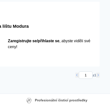
a lištu Modura
Zaregistrujte se/přihlaste se
, abyste viděli své
ceny!
z
1
Profesionální čisticí prostředky