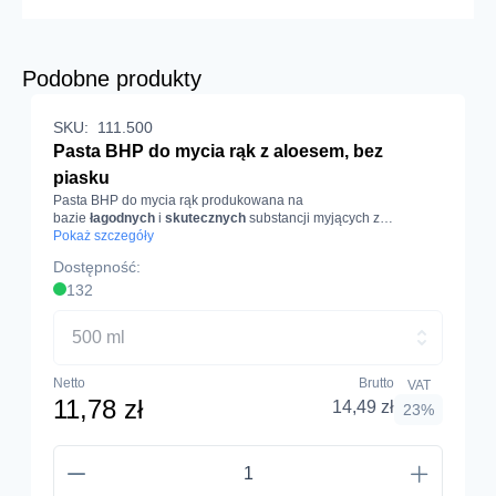
Podobne produkty
SKU:
111.500
Pasta BHP do mycia rąk z aloesem, bez
piasku
Pasta BHP do mycia rąk produkowana na
bazie
łagodnych
i
skutecznych
substancji myjących z
dodatkiem
Pokaż szczegóły
aloesu
. Pojemność 500 ml.
Dostępność:
132
500 ml
Netto
Brutto
VAT
11,78 zł
14,49 zł
23%