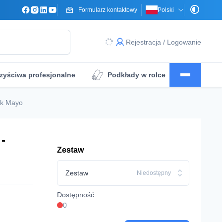
Formularz kontaktowy
Polski
Rejestracja / Logowanie
zyściwa profesjonalne
Podkłady w rolce
a
Obłożenie pola operacyjnego
ik Mayo
-
Zestaw
Zestaw
Niedostępny
Dostępność:
0