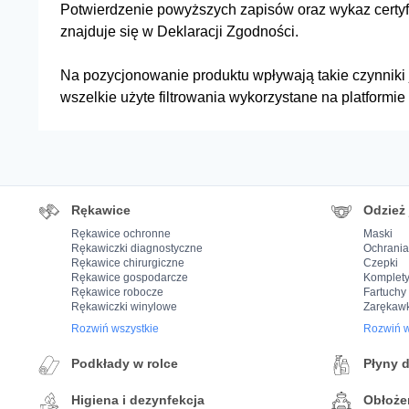
Potwierdzenie powyższych zapisów oraz wykaz certyf
znajduje się w Deklaracji Zgodności.
Na pozycjonowanie produktu wpływają takie czynniki j
wszelkie użyte filtrowania wykorzystane na platformi
Rękawice
Odzież
Rękawice ochronne
Maski
Rękawiczki diagnostyczne
Ochrania
Rękawice chirurgiczne
Czepki
Rękawice gospodarcze
Komplety
Rękawice robocze
Fartuchy
Rękawiczki winylowe
Zarękawk
Rozwiń wszystkie
Rozwiń w
Podkłady w rolce
Płyny 
Higiena i dezynfekcja
Obłoże