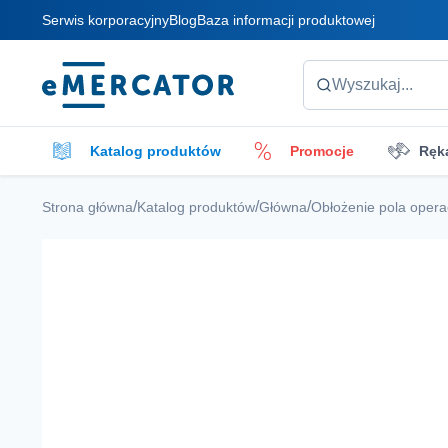
Serwis korporacyjny
Blog
Baza informacji produktowej
Mercator
Wyszukaj...
Katalog produktów
Promocje
Ręk
Płyny do czyszczenia
Akcesoria do czys
/
/
/
Strona główna
Katalog produktów
Główna
Obłożenie pola oper
Opatrunki