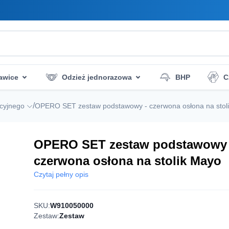
awice
Odzież jednorazowa
BHP
C
zczenia
Ratownictwo
Higiena i dezynfekcj
/
acyjnego
OPERO SET zestaw podstawowy - czerwona osłona na stol
OPERO SET zestaw podstawowy 
czerwona osłona na stolik Mayo
Czytaj pełny opis
SKU:
W910050000
Zestaw:
Zestaw