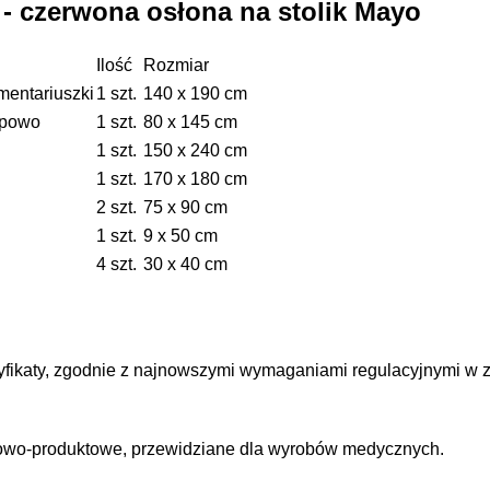
 czerwona osłona na stolik Mayo
Ilość
Rozmiar
mentariuszki
1 szt.
140 x 190 cm
opowo
1 szt.
80 x 145 cm
1 szt.
150 x 240 cm
1 szt.
170 x 180 cm
2 szt.
75 x 90 cm
1 szt.
9 x 50 cm
4 szt.
30 x 40 cm
yfikaty, zgodnie z najnowszymi wymaganiami regulacyjnymi w 
iowo-produktowe, przewidziane dla wyrobów medycznych.