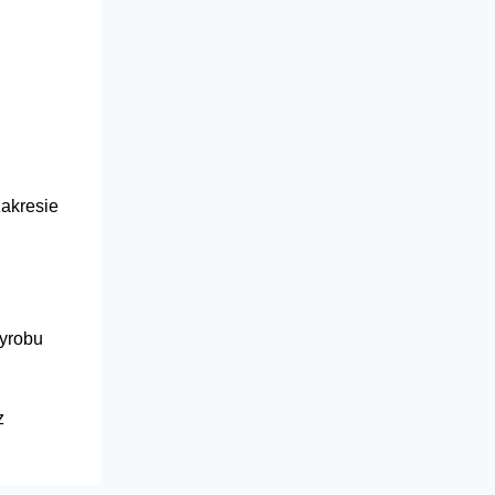
zakresie
wyrobu
z