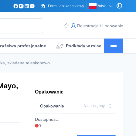
Formularz kontaktowy
Polski
Rejestracja / Logowanie
zyściwa profesjonalne
Podkłady w rolce
a
Obłożenie pola operacyjnego
ka, składana teleskopowo
Mayo,
Opakowanie
Opakowanie
Niedostępny
Dostępność:
0