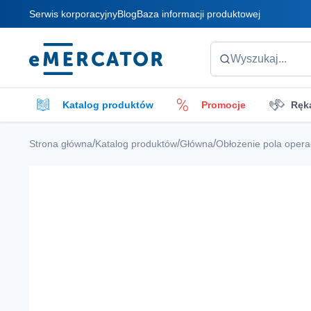
Serwis korporacyjny
Blog
Baza informacji produktowej
Mercator
Wyszukaj...
Katalog produktów
Promocje
Ręk
Płyny do czyszczenia
Akcesoria do czys
/
/
/
Strona główna
Katalog produktów
Główna
Obłożenie pola oper
Opatrunki