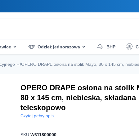
awice
Odzież jednorazowa
BHP
C
zczenia
Ratownictwo
Higiena i dezynfekcj
/
acyjnego
OPERO DRAPE osłona na stolik Mayo, 80 x 145 cm, niebies
OPERO DRAPE osłona na stolik 
80 x 145 cm, niebieska, składana
teleskopowo
Czytaj pełny opis
SKU:
W611800000