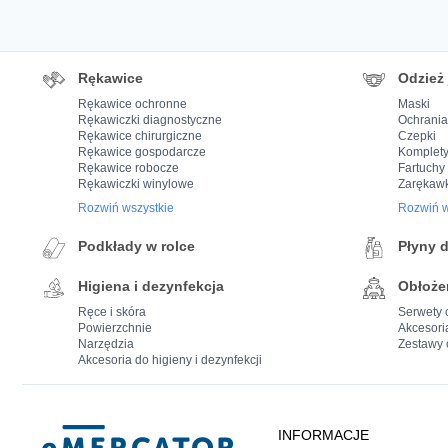
Rękawice
Odzież
Rękawice ochronne
Maski
Rękawiczki diagnostyczne
Ochrania
Rękawice chirurgiczne
Czepki
Rękawice gospodarcze
Komplety
Rękawice robocze
Fartuchy
Rękawiczki winylowe
Zarękawk
Rozwiń wszystkie
Rozwiń w
Podkłady w rolce
Płyny 
Higiena i dezynfekcja
Obłoże
Ręce i skóra
Serwety 
Powierzchnie
Akcesori
Narzędzia
Zestawy 
Akcesoria do higieny i dezynfekcji
Mercator
INFORMACJE