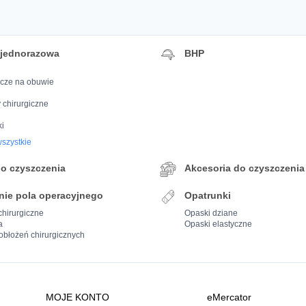
 jednorazowa
BHP
cze na obuwie
 chirurgiczne
i
szystkie
do czyszczenia
Akcesoria do czyszczenia
nie pola operacyjnego
Opatrunki
chirurgiczne
Opaski dziane
a
Opaski elastyczne
obłożeń chirurgicznych
MOJE KONTO
eMercator