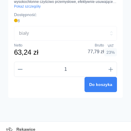
wysokochłonne czyściwo przemysłowe, efektywnie usuwające
zabrudzenia. Kolor biały, długość rolki 110 m.b.
Pokaż szczegóły
Dostępność:
8
biały
Netto
Brutto
VAT
63,24 zł
77,79 zł
23%
Do koszyka
Rękawice