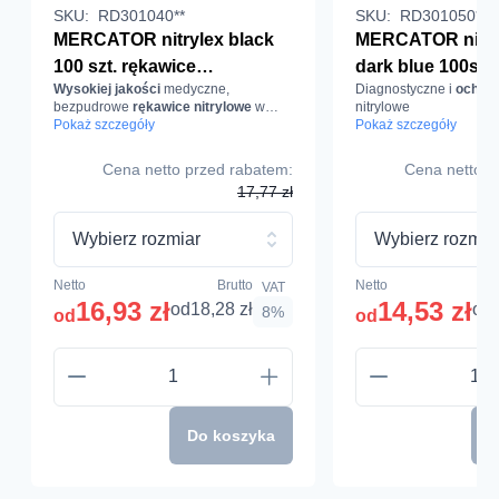
SKU:
RD301040**
SKU:
RD301050**
MERCATOR nitrylex black
MERCATOR nitry
100 szt. rękawice
dark blue 100szt
Wysokiej jakości
medyczne,
Diagnostyczne i
ochron
diagnostyczne i ochronne,
diagnostyczne i
bezpudrowe
rękawice nitrylowe
w
nitrylowe
nitrylowe, bezpudrowe,
nitrylowe, bezpu
kolorze czarnym.
Pokaż szczegóły
Pokaż szczegóły
czarne
ciemnoniebieski
Cena netto przed rabatem:
Cena netto p
17,77 zł
Wybierz rozmiar
Wybierz rozmia
Netto
Brutto
Netto
VAT
16,93 zł
14,53 zł
od
18,28 zł
od
8%
od
od
Do koszyka
D