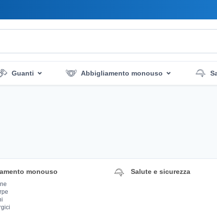
Guanti
Abbigliamento monouso
Sa
 la pulizia
Servizi di emergenza
Igiene e disinfezio
iamento monouso
Salute e sicurezza
ine
rpe
ni
rgici