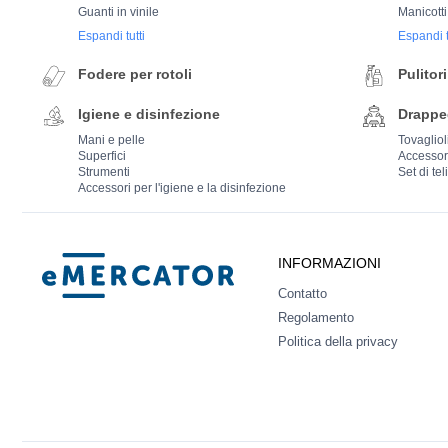
Guanti in vinile
Manicotti
Espandi tutti
Espandi t
Fodere per rotoli
Pulitori
Igiene e disinfezione
Drappe
Mani e pelle
Tovaglioli
Superfici
Accessor
Strumenti
Set di tel
Accessori per l'igiene e la disinfezione
Mercator
INFORMAZIONI
Contatto
Regolamento
Politica della privacy