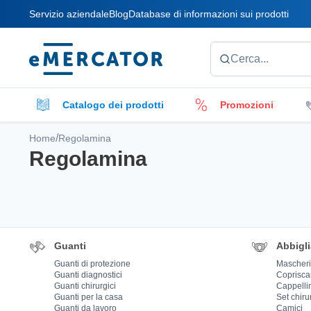
Servizio aziendale
Blog
Database di informazioni sui prodotti
Mercator
Cerca...
Catalogo dei prodotti
Promozioni
/
Fodere per rotoli
Pulitori
Accessori per
Home
Regolamina
Regolamina
Medicazioni
Guanti
Abbigl
Guanti di protezione
Mascher
Guanti diagnostici
Coprisca
Guanti chirurgici
Cappelli
Guanti per la casa
Set chiru
Guanti da lavoro
Camici