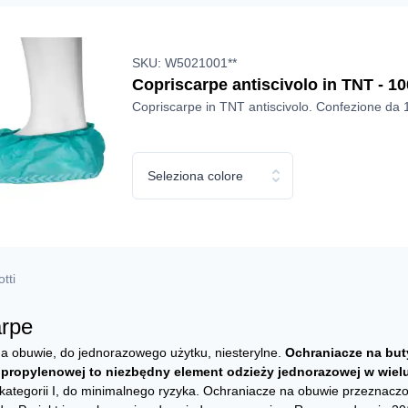
SKU: W5021001**
Copriscarpe antiscivolo in TNT - 10
Copriscarpe in TNT antiscivolo. Confezione da 
Seleziona colore
tti
arpe
a obuwie, do jednorazowego użytku, niesterylne.
Ochraniacze na but
ipropylenowej to niezbędny element odzieży jednorazowej w wiel
 kategorii I, do minimalnego ryzyka. Ochraniacze na obuwie przeznac