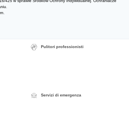
16/425 w sprawie Środków Ochrony Indywidualnej. Ochraniacze
niu.
em.
Pulitori professionisti
Servizi di emergenza