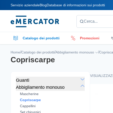
Servizio aziendale
Blog
Database di informazioni sui prodotti
Mercator
Cerca...
Catalogo dei prodotti
Promozioni
Fodere per rotoli
Pulitori
Accessori per
/
/
/
Home
Catalogo dei prodotti
Abbigliamento monouso
Coprisc
Copriscarpe
Medicazioni
VISUALIZZAZ
Guanti
Abbigliamento monouso
Mascherine
Copriscarpe
Cappellini
Set chirurgici