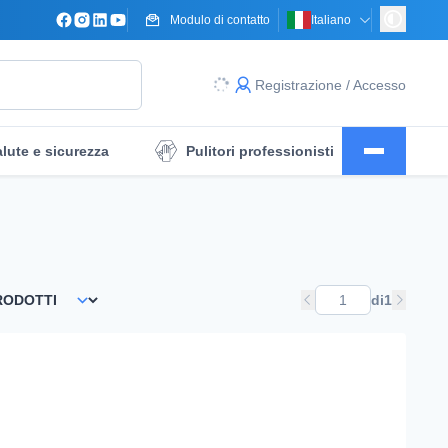
Modulo di contatto
Italiano
Registrazione / Accesso
lute e sicurezza
Pulitori professionisti
ne
Drappeggio del campo operatorio
di
1