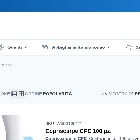
Guanti
Abbigliamento monouso
Sa
 la pulizia
Servizi di emergenza
Igiene e disinfezio
arpe
IONE
ORDINE
MOSTRA
SKU: W5031001**
Copriscarpe CPE 100 pz.
Copriscarpe in CPE
. Confezione da 100 pezzi.