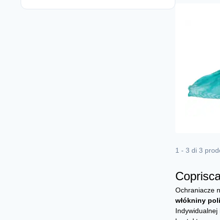
1 - 3 di 3 prodo
Coprisc
Ochraniacze n
włókniny pol
Indywidualnej