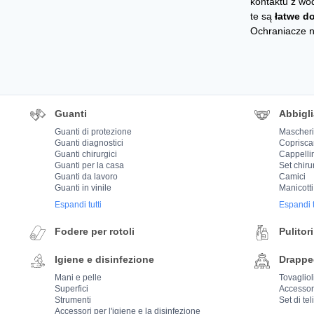
kontaktu z wo
te są
łatwe d
Ochraniacze n
Guanti
Abbigl
Guanti di protezione
Mascher
Guanti diagnostici
Coprisca
Guanti chirurgici
Cappelli
Guanti per la casa
Set chiru
Guanti da lavoro
Camici
Guanti in vinile
Manicotti
Espandi tutti
Espandi t
Fodere per rotoli
Pulitori
Igiene e disinfezione
Drappe
Mani e pelle
Tovaglioli
Superfici
Accessor
Strumenti
Set di tel
Accessori per l'igiene e la disinfezione