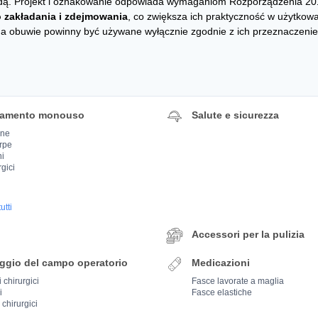
dą. Projekt i oznakowanie odpowiada wymaganiom Rozporządzenia 20
o zakładania i zdejmowania
, co zwiększa ich praktyczność w użytkowa
a obuwie powinny być używane wyłącznie zgodnie z ich przeznaczeni
iamento monouso
Salute e sicurezza
ine
rpe
ni
rgici
utti
Accessori per la pulizia
ggio del campo operatorio
Medicazioni
 chirurgici
Fasce lavorate a maglia
i
Fasce elastiche
i chirurgici