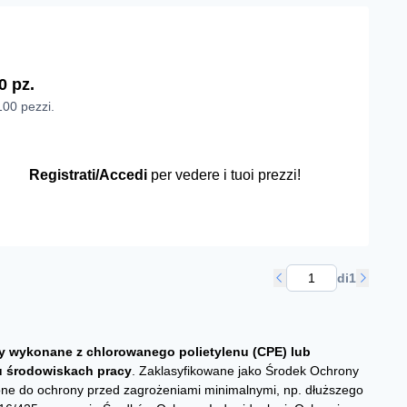
0 pz.
100 pezzi.
Registrati/Accedi
per vedere i tuoi prezzi!
di
1
y wykonane z chlorowanego polietylenu (CPE) lub
u środowiskach pracy
. Zaklasyfikowane jako Środek Ochrony
zone do ochrony przed zagrożeniami minimalnymi, np. dłuższego