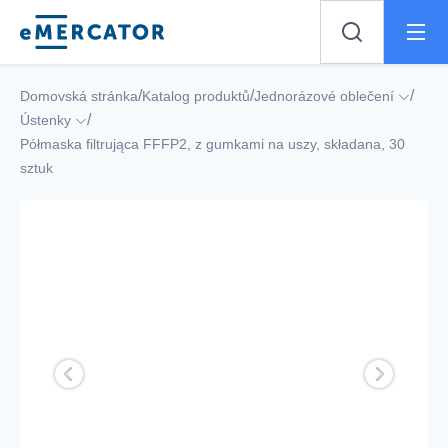
Mercator
/
/
/
Domovská stránka
Katalog produktů
Jednorázové oblečení
/
Ústenky
Półmaska filtrująca FFFP2, z gumkami na uszy, składana, 30
sztuk