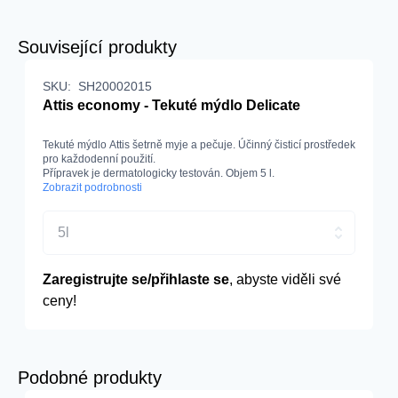
Související produkty
SKU:
SH20002015
Attis economy - Tekuté mýdlo Delicate
Tekuté mýdlo Attis šetrně myje a pečuje. Účinný čisticí prostředek
pro každodenní použití.
Přípravek je dermatologicky testován. Objem 5 l.
Zobrazit podrobnosti
5l
Zaregistrujte se/přihlaste se
, abyste viděli své
ceny!
Podobné produkty