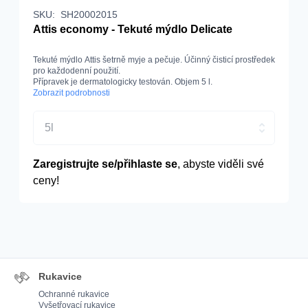
SKU:
SH20002015
Attis economy - Tekuté mýdlo Delicate
Tekuté mýdlo Attis šetrně myje a pečuje. Účinný čisticí prostředek
pro každodenní použití.
Přípravek je dermatologicky testován. Objem 5 l.
Zobrazit podrobnosti
5l
Zaregistrujte se/přihlaste se
, abyste viděli své
ceny!
Rukavice
Ochranné rukavice
Vyšetřovací rukavice