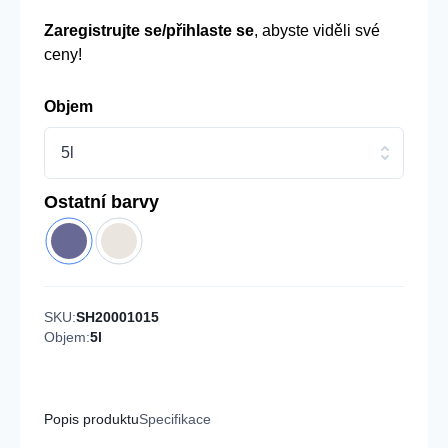
Zaregistrujte se/přihlaste se
, abyste viděli své
ceny!
Objem
5l
Ostatní barvy
SKU:
SH20001015
Objem:
5l
Popis produktu
Specifikace