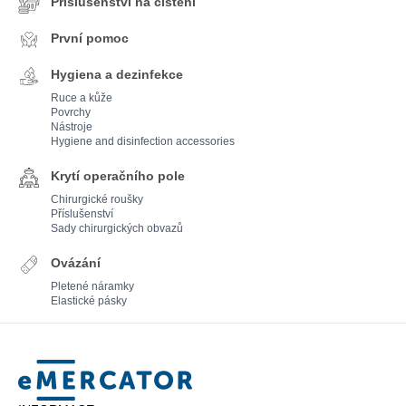
Příslušenství na čištění
První pomoc
Hygiena a dezinfekce
Ruce a kůže
Povrchy
Nástroje
Hygiene and disinfection accessories
Krytí operačního pole
Chirurgické roušky
Příslušenství
Sady chirurgických obvazů
Ovázání
Pletené náramky
Elastické pásky
Mercator