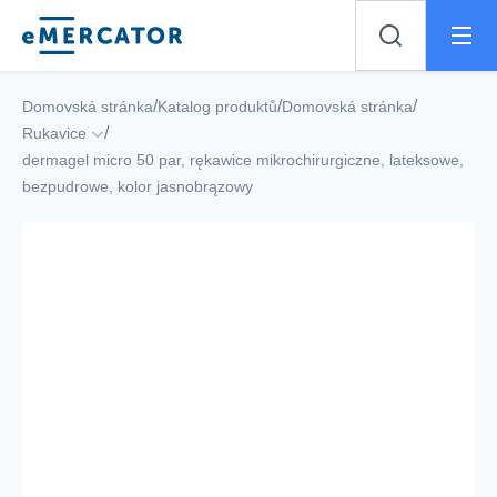
Mercator
/
/
/
Domovská stránka
Katalog produktů
Domovská stránka
/
Rukavice
dermagel micro 50 par, rękawice mikrochirurgiczne, lateksowe,
bezpudrowe, kolor jasnobrązowy