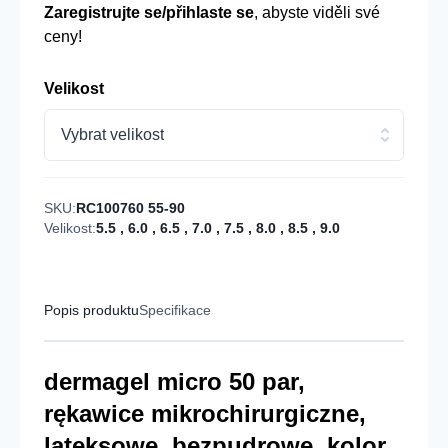
Zaregistrujte se/přihlaste se
, abyste viděli své
ceny!
Velikost
Vybrat velikost
SKU:
RC100760 55-90
Velikost:
5.5
,
6.0
,
6.5
,
7.0
,
7.5
,
8.0
,
8.5
,
9.0
Popis produktu
Specifikace
dermagel micro 50 par,
rękawice mikrochirurgiczne,
lateksowe, bezpudrowe, kolor