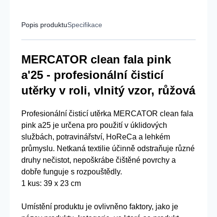
Popis produktu
Specifikace
MERCATOR clean fala pink
a'25 - profesionální čisticí
utěrky v roli, vlnitý vzor, růžová
Profesionální čisticí utěrka MERCATOR clean fala
pink a25 je určena pro použití v úklidových
službách, potravinářství, HoReCa a lehkém
průmyslu. Netkaná textilie účinně odstraňuje různé
druhy nečistot, nepoškrábe čištěné povrchy a
dobře funguje s rozpouštědly.
1 kus: 39 x 23 cm
Umístění produktu je ovlivněno faktory, jako je