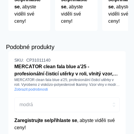
se
, abyste
se
, abyste
se
, abyste
viděli své
viděli své
viděli své
ceny!
ceny!
ceny!
Podobné produkty
SKU:
CP31011140
MERCATOR clean fala blue a'25 -
profesionální čisticí utěrky v roli, vlnitý vzor,
MERCATOR clean fala blue a'25, profesionální čisticí utěrky v
modrá
roli. Vyrobeno z viskózo-polyesterové tkaniny. Vzor vlny v modré
barvě. 1 role = 25 ks
Zobrazit podrobnosti
modrá
Zaregistrujte se/přihlaste se
, abyste viděli své
ceny!