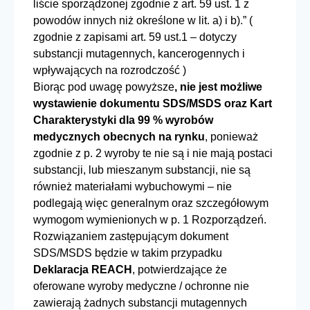
liście sporządzonej zgodnie z art. 59 ust. 1 z
powodów innych niż określone w lit. a) i b).” (
zgodnie z zapisami art. 59 ust.1 – dotyczy
substancji mutagennych, kancerogennych i
wpływających na rozrodczość )
Biorąc pod uwagę powyższe
, nie jest możliwe
wystawienie dokumentu SDS/MSDS oraz Kart
Charakterystyki dla 99 % wyrobów
medycznych obecnych na rynku
, ponieważ
zgodnie z p. 2 wyroby te nie są i nie mają postaci
substancji, lub mieszanym substancji, nie są
również materiałami wybuchowymi – nie
podlegają więc generalnym oraz szczegółowym
wymogom wymienionych w p. 1 Rozporządzeń.
Rozwiązaniem zastępującym dokument
SDS/MSDS będzie w takim przypadku
Deklaracja REACH
, potwierdzające że
oferowane wyroby medyczne / ochronne nie
zawierają żadnych substancji mutagennych