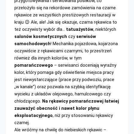
przygotowywania i serwowania posiłków, co 
przełożyło się na rekordowe zamówienia na czarne 
rękawice ze wszystkich prestiżowych restauracji w 
kraju 😉 Ale, ale! Jak się okazuje, czarna rękawica to 
też oczywisty wybór dla... 
tatuażystów
, niektórych 
salonów kosmetycznych
 czy 
serwisów 
samochodowych
! Mechanika pojazdowa, kojarzona 
oczywiście z rękawicami czarnymi, to przestrzeń 
również dla innych kolorów, w tym 
pomarańczowego 
– serwisanci doceniają wyraźny 
kolor, który pomaga gdy oświetlenie miejsca pracy 
jest niewystarczające (prace przy podwoziu, prace 
„w kanale”) oraz pozwala na szybką identyfikację 
wycieku z układów olejowego, hamulcowego czy 
chłodzącego. 
Na rękawicy pomarańczowej łatwiej 
zauważyć obecność i nawet kolor płynu 
eksploatacyjnego
, niż przy stosowaniu rękawicy 
czarnej.
Ale wróćmy na chwilę do niebieskich rękawic – 