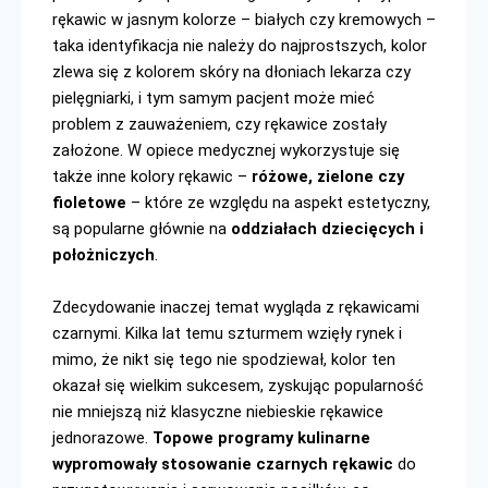
rękawic w jasnym kolorze – białych czy kremowych – 
taka identyfikacja nie należy do najprostszych, kolor 
zlewa się z kolorem skóry na dłoniach lekarza czy 
pielęgniarki, i tym samym pacjent może mieć 
problem z zauważeniem, czy rękawice zostały 
założone. W opiece medycznej wykorzystuje się 
także inne kolory rękawic – 
różowe, zielone czy 
fioletowe
 – które ze względu na aspekt estetyczny, 
są popularne głównie na 
oddziałach dziecięcych i 
położniczych
.
Zdecydowanie inaczej temat wygląda z rękawicami 
czarnymi. Kilka lat temu szturmem wzięły rynek i 
mimo, że nikt się tego nie spodziewał, kolor ten 
okazał się wielkim sukcesem, zyskując popularność 
nie mniejszą niż klasyczne niebieskie rękawice 
jednorazowe. 
Topowe programy kulinarne 
wypromowały stosowanie czarnych rękawic
do 