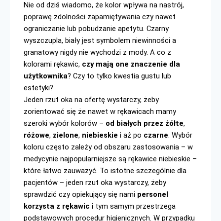
Nie od dziś wiadomo, że kolor wpływa na nastrój, 
poprawę zdolności zapamiętywania czy nawet 
ograniczanie lub pobudzanie apetytu. Czarny 
wyszczupla, biały jest symbolem niewinności a 
granatowy nigdy nie wychodzi z mody. A co z 
kolorami rękawic, 
czy mają one znaczenie dla 
użytkownika
? Czy to tylko kwestia gustu lub 
Jeden rzut oka na ofertę wystarczy, żeby 
zorientować się że nawet w rękawicach mamy 
szeroki wybór kolorów – 
od białych przez żółte
, 
różowe
, 
zielone
, 
niebieskie 
i aż po 
czarne
. Wybór 
koloru często zależy od obszaru zastosowania – w 
medycynie najpopularniejsze są rękawice niebieskie – 
które łatwo zauważyć. To istotne szczególnie dla 
pacjentów – jeden rzut oka wystarczy, żeby 
sprawdzić czy opiekujący się nami
 personel 
korzysta z rękawic
 i tym samym przestrzega 
podstawowych procedur higienicznych. W przypadku 