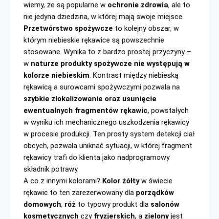
wiemy, że są popularne w 
ochronie zdrowia
, ale to 
nie jedyna dziedzina, w której mają swoje miejsce. 
Przetwórstwo spożywcze 
to kolejny obszar, w 
którym niebieskie rękawice są powszechnie 
stosowane. Wynika to z bardzo prostej przyczyny – 
w 
naturze produkty spożywcze nie występują w 
kolorze niebieskim
. Kontrast między niebieską 
rękawicą a surowcami spożywczymi pozwala na 
s
zybkie zlokalizowanie oraz usunięcie 
ewentualnych fragmentów rękawic
, powstałych 
w wyniku ich mechanicznego uszkodzenia rękawicy 
w procesie produkcji. Ten prosty system detekcji ciał 
obcych, pozwala uniknać sytuacji, w której fragment 
rękawicy trafi do klienta jako nadprogramowy 
składnik potrawy.
A co z innymi kolorami?
 Kolor żółty
 w świecie 
rękawic to ten zarezerwowany dla 
porządków 
domowych
, 
róż 
to typowy produkt dla 
salonów 
kosmetycznych 
czy 
fryzjerskich
, a 
zielony 
jest 